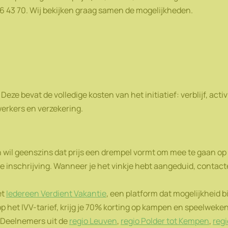
66 43 70. Wij bekijken graag samen de mogelijkheden.
. Deze bevat de volledige kosten van het initiatief: verblijf, ac
erkers en verzekering.
wil geenszins dat prijs een drempel vormt om mee te gaan op o
 je inschrijving. Wanneer je het vinkje hebt aangeduid, contact
et
Iedereen Verdient Vakantie
, een platform dat mogelijkheid b
op het IVV-tarief, krijg je 70% korting op kampen en speelwek
 Deelnemers uit de
regio Leuven
,
regio Polder tot Kempen
,
reg