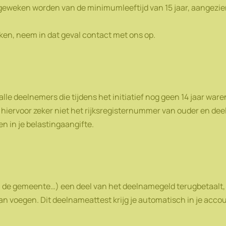
geweken worden van de minimumleeftijd van 15 jaar, aangezien
en, neem in dat geval contact met ons op.
le deelnemers die tijdens het initiatief nog geen 14 jaar waren. 
iervoor zeker niet het rijksregisternummer van ouder en deelne
n in je belastingaangifte.
t, de gemeente…) een deel van het deelnamegeld terugbetaalt, 
d. kan voegen. Dit deelnameattest krijg je automatisch in je ac