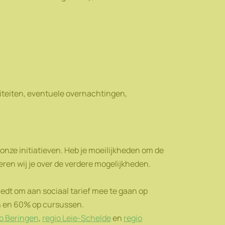
tiviteiten, eventuele overnachtingen,
nze initiatieven. Heb je moeilijkheden om de
eren wij je over de verdere mogelijkheden.
iedt om aan sociaal tarief mee te gaan op
en en 60% op cursussen.
io Beringen
,
regio Leie-Schelde
en
regio