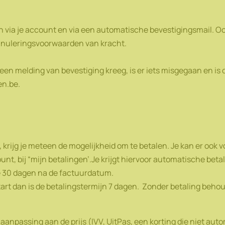
en via je account en via een automatische bevestigingsmail. Oo
annuleringsvoorwaarden van kracht.
een melding van bevestiging kreeg, is er iets misgegaan en is d
en.be.
krijg je meteen de mogelijkheid om te betalen. Je kan er ook vo
nt, bij “mijn betalingen’.Je krijgt hiervoor automatische bet
te 30 dagen na de factuurdatum.
tart dan is de betalingstermijn 7 dagen. Zonder betaling behou
 aanpassing aan de prijs (IVV, UitPas, een korting die niet 