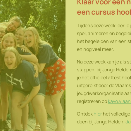
Klaar voor een 
een cursus hoo
Tijdens deze week leer je 
spel, animeren en begele
het begeleiden van een st
en nog veel meer.
Na deze week kan je als s
stappen, bij Jonge Helden
je het officieel attest h
uitgereikt door de Vlaams
jeugdwerkorganisatie aan 
registreren op
kavo.vlaa
Ontdek
hier
het volledige 
doen bij Jonge Helden,
da