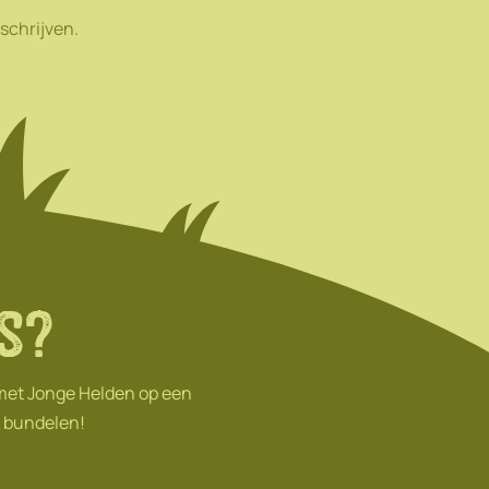
schrijven.
s?
 met Jonge Helden op een
n bundelen!