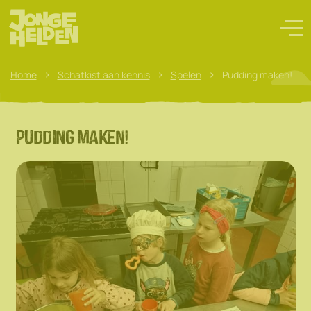
>
>
>
Home
Schatkist aan kennis
Spelen
Pudding maken!
Pudding maken!