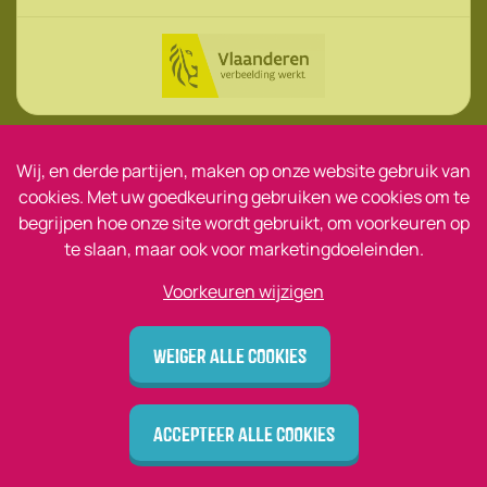
Wij, en derde partijen, maken op onze website gebruik van
© Jonge Helden 2026
cookies. Met uw goedkeuring gebruiken we cookies om te
begrijpen hoe onze site wordt gebruikt, om voorkeuren op
Disclaimer
te slaan, maar ook voor marketingdoeleinden.
Privacy
Voorkeuren wijzigen
design by vector bross
Weiger alle cookies
Accepteer alle cookies