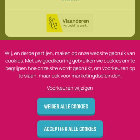
Wij, en derde partijen, maken op onze website gebruik van
© Jonge Helden 2026
cookies. Met uw goedkeuring gebruiken we cookies om te
begrijpen hoe onze site wordt gebruikt, om voorkeuren op
Disclaimer
te slaan, maar ook voor marketingdoeleinden.
Privacy
Voorkeuren wijzigen
design by vector bross
Weiger alle cookies
Accepteer alle cookies