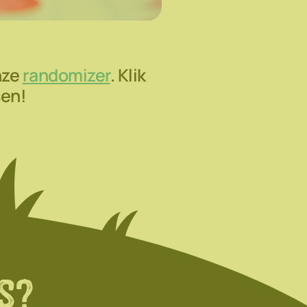
nze
randomizer
. Klik
sen!
s?