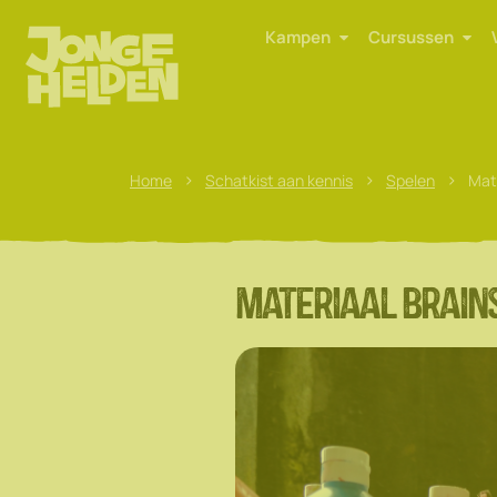
Kampen
Cursussen
>
>
>
Home
Schatkist aan kennis
Spelen
Mat
Materiaal brain