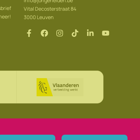
info@jongehelden.be
sbrief
Vital Decosterstraat 84
meer!
3000 Leuven
design by vector bross