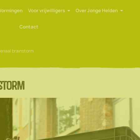
Vormingen
Voor vrijwilligers
Over Jonge Helden
Contact
eriaal brainstorm
storm