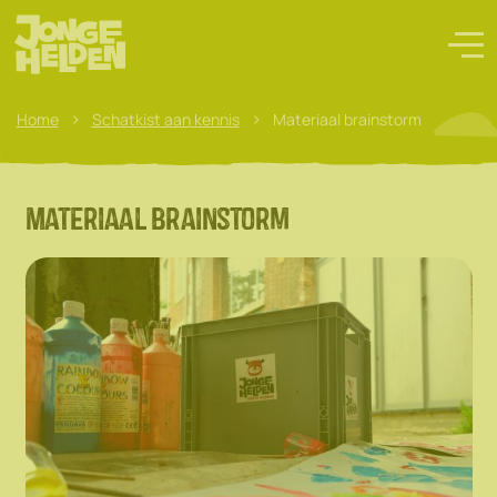
>
>
Home
Schatkist aan kennis
Materiaal brainstorm
Materiaal brainstorm