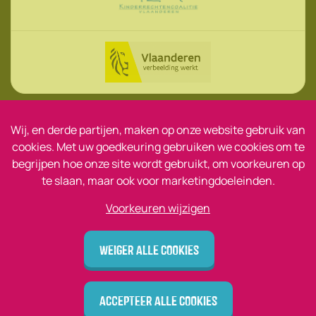
Wij, en derde partijen, maken op onze website gebruik van
© Jonge Helden 2026
cookies. Met uw goedkeuring gebruiken we cookies om te
begrijpen hoe onze site wordt gebruikt, om voorkeuren op
Disclaimer
te slaan, maar ook voor marketingdoeleinden.
Privacy
Voorkeuren wijzigen
design by vector bross
Weiger alle cookies
Accepteer alle cookies