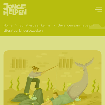
>
>
>
Home
Schatkist aan kennis
Gevangenisanimaties
Literatuur kinderbezoeken