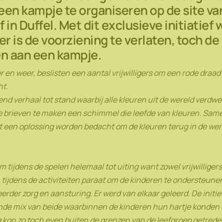
een kampje te organiseren op de site va
 in Duffel. Met dit exclusieve initiatief
er is de voorziening te verlaten, toch d
n aan een kampje.
 en weer, beslisten een aantal vrijwilligers om een rode draa
ht.
nd verhaal tot stand waarbij alle kleuren uit de wereld verdw
e brieven te maken een schimmel die leefde van kleuren. Same
 een oplossing worden bedacht om de kleuren terug in de werel
ijdens de spelen helemaal tot uiting want zowel vrijwilligers
 tijdens de activiteiten paraat om de kinderen te ondersteune
eerder zorg en aansturing. Er werd van elkaar geleerd. De initi
nde mix van beide waarbinnen de kinderen hun hartje konden 
 kon zo toch even buiten de grenzen van de leefgroep getred