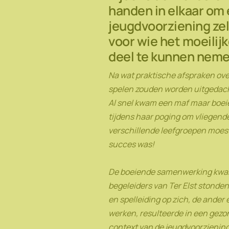
handen in elkaar om 
jeugdvoorziening zelf
voor wie het moeilijk
deel te kunnen neme
Na wat praktische afspraken over
spelen zouden worden uitgedac
Al snel kwam een maf maar boeie
tijdens haar poging om vliegend
verschillende leefgroepen moest
succes was!
De boeiende samenwerking kwam t
begeleiders van Ter Elst stonden
en spelleiding op zich, de ander 
werken, resulteerde in een gezo
context van de jeugdvoorziening