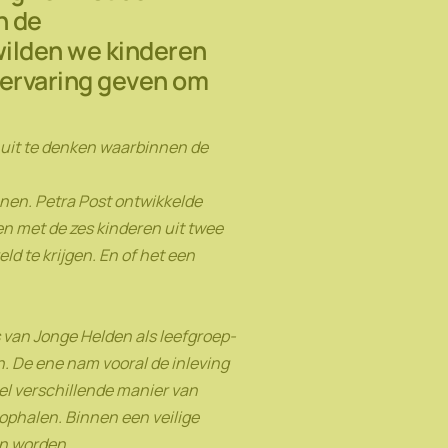
n de
 wilden we kinderen
e ervaring geven om
d uit te denken waarbinnen de
enen. Petra Post ontwikkelde
n met de zes kinderen uit twee
d te krijgen. En of het een
 van Jonge Helden als leefgroep-
n. De ene nam vooral de inleving
eel verschillende manier van
ophalen. Binnen een veilige
en worden.