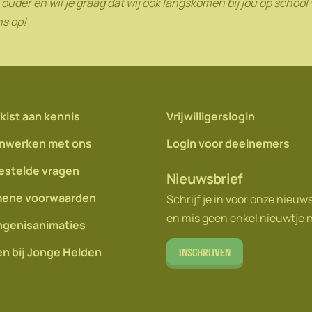
of ouder en wil je graag dat wij ook langskomen bij jou op schoo
s op!
kist aan kennis
Vrijwilligerslogin
nwerken met ons
Login voor deelnemers
estelde vragen
Nieuwsbrief
ene voorwaarden
Schrijf je in voor onze nieuw
en mis geen enkel nieuwtje 
genisanimaties
n bij Jonge Helden
Inschrijven