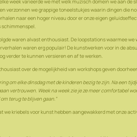
t, elke week varieerde we met welk muzisch domein we aan de s
n verzonnen we grappige toneelstukjes waarin dingen die nor
verhalen naar een hoger niveau door er onze eigen geluidseffe
s schimmenspel.
 volgde waren alvast enthousiast. De loopstations waarmee we
erverhalen waren erg populair! De kunstwerken voor in de abs
g verder te kunnen versieren en af te werken.
enthousiast over de mogelijkheid van workshops geven doorheen
ring om elke dinsdag met de kinderen bezig te zijn. Na een tijdj
gaan vertrouwen. Week na week zie je ze meer comfortabel wo
 om terug te blijven gaan.”
 dat we kriebels voor kunst hebben aangewakkerd met onze activ