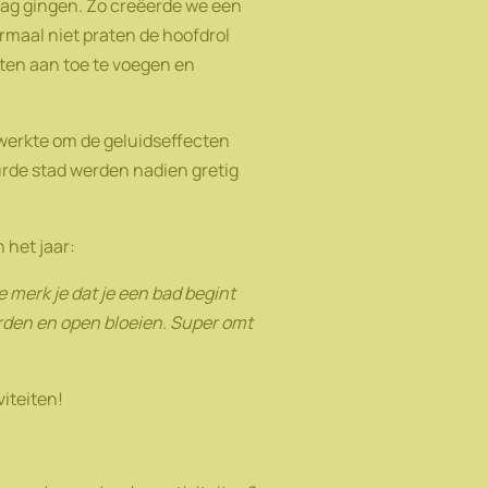
lag gingen. Zo creëerde we een
maal niet praten de hoofdrol
cten aan toe te voegen en
 werkte om de geluidseffecten
urde stad werden nadien gretig
 het jaar:
e merk je dat je een bad begint
rden en open bloeien. Super omt
iteiten!