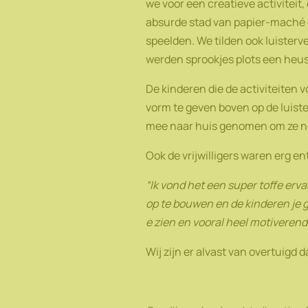
we voor een creatieve activitei
absurde stad van papier-maché e
speelden. We tilden ook luister
werden sprookjes plots een heu
De kinderen die de activiteiten
vorm te geven boven op de luist
mee naar huis genomen om ze no
Ook de vrijwilligers waren erg 
“Ik vond het een super toffe erva
op te bouwen en de kinderen je 
e zien en vooral heel motiverend
Wij zijn er alvast van overtuigd