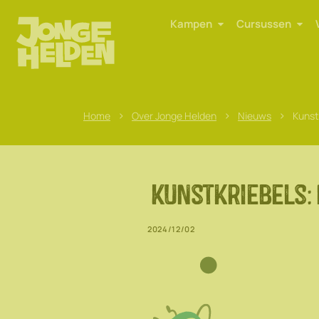
Kampen
Cursussen
>
>
>
Home
Over Jonge Helden
Nieuws
Kunst
Kunstkriebels: 
2024/12/02