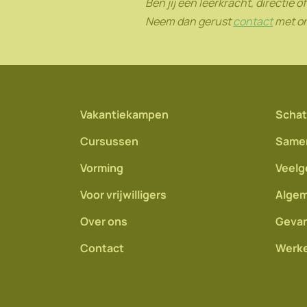
Ben jij een leerkracht, directie 
Neem dan gerust
contact
met on
Vakantiekampen
Schat
Cursussen
Same
Vorming
Veelg
Voor vrijwilligers
Algem
Over ons
Gevan
Contact
Werke