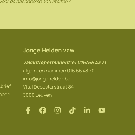
l voor de naschoolse activiteiten?
Jonge Helden vzw
vakantiepermanentie: 016/66 43 71
algemeen nummer: 016 66 43 70
info@jongehelden.be
sbrief
Vital Decosterstraat 84
meer!
3000 Leuven