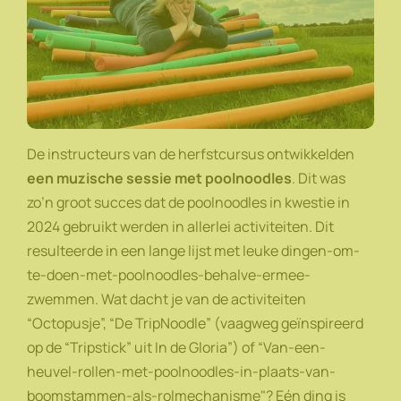
De instructeurs van de herfstcursus ontwikkelden
een muzische sessie met poolnoodles
. Dit was
zo’n groot succes dat de poolnoodles in kwestie in
2024 gebruikt werden in allerlei activiteiten. Dit
resulteerde in een lange lijst met leuke dingen-om-
te-doen-met-poolnoodles-behalve-ermee-
zwemmen. Wat dacht je van de activiteiten
“Octopusje”, “De TripNoodle” (vaagweg geïnspireerd
op de “Tripstick” uit In de Gloria”) of “Van-een-
heuvel-rollen-met-poolnoodles-in-plaats-van-
boomstammen-als-rolmechanisme"? Eén ding is